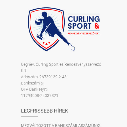
Cégnév: Curling Sport és Rendezvényszervező
Kft.
Adószám: 26739139-2-43
Bankszámla:
OTP Bank Nyrt.
11794008-24037321
LEGFRISSEBB HÍREK
MEGVÁLTOZOTT A BANKSZÁMLASZÁMUNK!