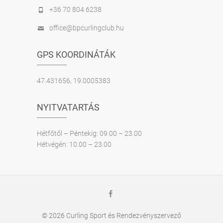
+36 70 804 6238
office@bpcurlingclub.hu
GPS KOORDINÁTÁK
47.431656, 19.0005383
NYITVATARTÁS
Hétfőtől – Péntekig: 09.00 – 23.00
Hétvégén: 10.00 – 23.00
Facebook
© 2026
Curling Sport és Rendezvényszervező