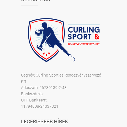
Cégnév: Curling Sport és Rendezvényszervező
Kft.
Adószám: 26739139-2-43
Bankszámla:
OTP Bank Nyrt.
11794008-24037321
LEGFRISSEBB HÍREK