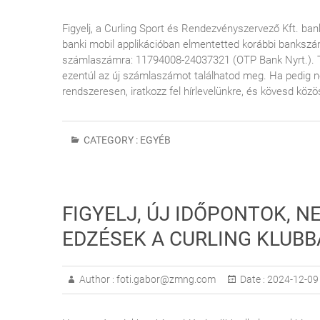
Figyelj, a Curling Sport és Rendezvényszervező Kft. 
banki mobil applikációban elmentetted korábbi banksz
számlaszámra: 11794008-24037321 (OTP Bank Nyrt.). Ter
ezentúl az új számlaszámot találhatod meg. Ha pedig ne
rendszeresen, iratkozz fel hírlevelünkre, és kövesd közö
CATEGORY :
EGYÉB
FIGYELJ, ÚJ IDŐPONTOK, NE
EDZÉSEK A CURLING KLUB
Author :
foti.gabor@zmng.com
Date :
2024-12-09