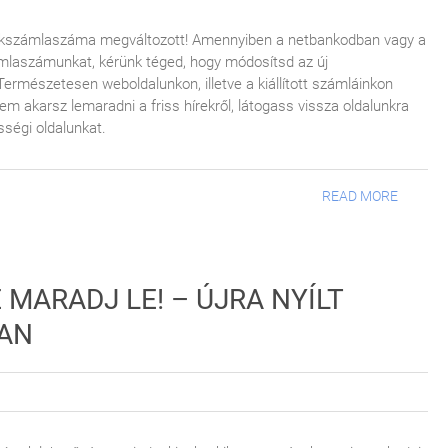
bankszámlaszáma megváltozott! Amennyiben a netbankodban vagy a
ámlaszámunkat, kérünk téged, hogy módosítsd az új
mészetesen weboldalunkon, illetve a kiállított számláinkon
m akarsz lemaradni a friss hírekről, látogass vissza oldalunkra
sségi oldalunkat.
READ MORE
 MARADJ LE! – ÚJRA NYÍLT
BAN