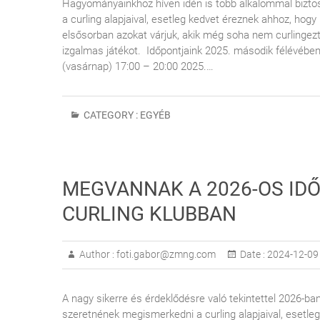
Hagyományainkhoz híven idén is több alkalommal bizto
a curling alapjaival, esetleg kedvet éreznek ahhoz, hog
elsősorban azokat várjuk, akik még soha nem curlingezte
izgalmas játékot. Időpontjaink 2025. második félévébe
(vasárnap) 17:00 – 20:00 2025.…
CATEGORY :
EGYÉB
MEGVANNAK A 2026-OS IDŐ
CURLING KLUBBAN
Author :
foti.gabor@zmng.com
Date :
2024-12-09
A nagy sikerre és érdeklődésre való tekintettel 2026-ba
szeretnének megismerkedni a curling alapjaival, esetle