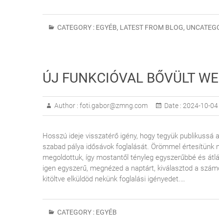
CATEGORY :
EGYÉB
,
LATEST FROM BLOG
,
UNCATEG
ÚJ FUNKCIÓVAL BŐVÜLT W
Author :
foti.gabor@zmng.com
Date :
2024-10-04
Hosszú ideje visszatérő igény, hogy tegyük publikussá 
szabad pálya idősávok foglalását. Örömmel értesítünk m
megoldottuk, így mostantől tényleg egyszerűbbé és átlá
igen egyszerű, megnézed a naptárt, kiválasztod a számo
kitöltve elküldöd nekünk foglalási igényedet.…
CATEGORY :
EGYÉB