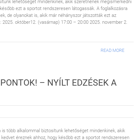
sítunk lehetőséget mindenkinek, akik szeretnének megismerkedni
y később ezt a sportot rendszeresen látogassák. A foglalkozásra
k, de olyanokat is, akik már néhányszor játszották ezt az
n: 2025. október12. (vasárnap) 17:00 – 20:00 2025. november 2.
READ MORE
PONTOK! – NYÍLT EDZÉSEK A
n is több alkalommal biztosítunk lehetőséget mindenkinek, akik
g kedvet éreznek ahhoz, hogy később ezt a sportot rendszeresen