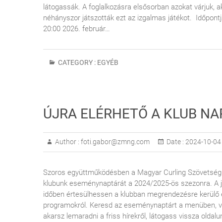
látogassák. A foglalkozásra elsősorban azokat várjuk, a
néhányszor játszották ezt az izgalmas játékot. Időpontj
20:00 2026. február…
CATEGORY :
EGYÉB
ÚJRA ELÉRHETŐ A KLUB N
Author :
foti.gabor@zmng.com
Date :
2024-10-04
Szoros együttműködésben a Magyar Curling Szövetségge
klubunk eseménynaptárát a 2024/2025-ös szezonra. A j
időben értesülhessen a klubban megrendezésre kerülő e
programokról. Keresd az eseménynaptárt a menüben,
akarsz lemaradni a friss hírekről, látogass vissza oldal