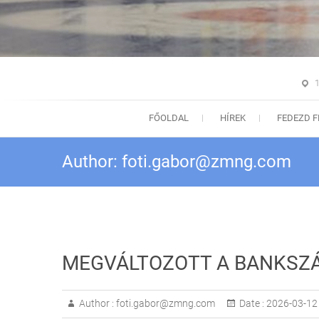
1
FŐOLDAL
HÍREK
FEDEZD F
Author:
foti.gabor@zmng.com
MEGVÁLTOZOTT A BANKSZ
Author :
foti.gabor@zmng.com
Date :
2026-03-12