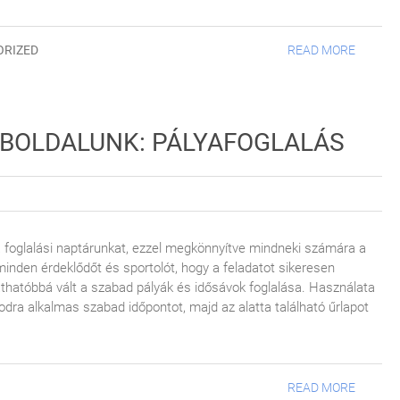
ORIZED
READ MORE
EBOLDALUNK: PÁLYAFOGLALÁS
a foglalási naptárunkat, ezzel megkönnyítve mindneki számára a
inden érdeklődőt és sportolót, hogy a feladatot sikeresen
thatóbbá vált a szabad pályák és idősávok foglalása. Használata
dra alkalmas szabad időpontot, majd az alatta található űrlapot
READ MORE