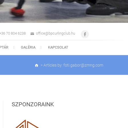
 +36 70 804 6238
office@bpcurlingclub.hu
Facebook
PTÁR
GALÉRIA
KAPCSOLAT
>
Articles by: foti.gabor@zmng.com
SZPONZORAINK