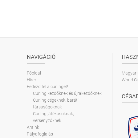
NAVIGÁCIÓ
HASZN
Főoldal
Magyar 
Hírek
World Cu
Fedezd fel a curlinget!
Curling kezdőknek és újrakezdőknek
CÉGA
Curling cégeknek, baráti
társaságoknak
Curling játékosoknak,
versenyzőknek
Áraink
Pályafoglalás