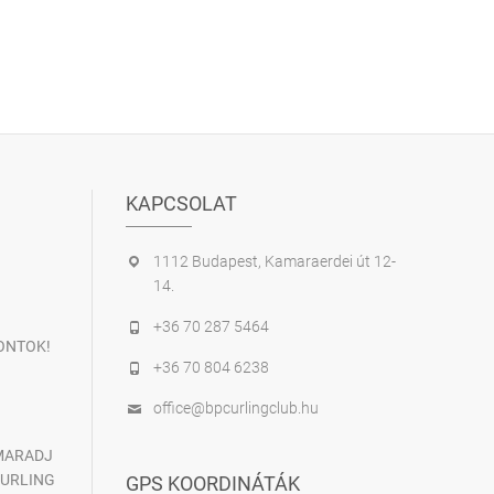
KAPCSOLAT
1112 Budapest, Kamaraerdei út 12-
14.
+36 70 287 5464
ONTOK!
+36 70 804 6238
office@bpcurlingclub.hu
 MARADJ
CURLING
GPS KOORDINÁTÁK