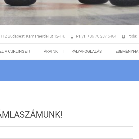
112 Budapest, Kamaraerdei út 12-14.
Pálya: +36 70 287 5464
Iroda:
EL A CURLINGET!
ÁRAINK
PÁLYAFOGLALÁS
ESEMÉNYNA
ÁMLASZÁMUNK!