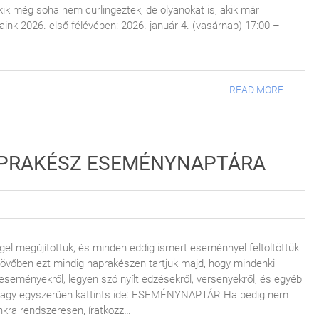
kik még soha nem curlingeztek, de olyanokat is, akik már
aink 2026. első félévében: 2026. január 4. (vasárnap) 17:00 –
READ MORE
APRAKÉSZ ESEMÉNYNAPTÁRA
l megújítottuk, és minden eddig ismert eseménnyel feltöltöttük
övőben ezt mindig naprakészen tartjuk majd, hogy mindenki
seményekről, legyen szó nyílt edzésekről, versenyekről, és egyéb
 vagy egyszerűen kattints ide: ESEMÉNYNAPTÁR Ha pedig nem
unkra rendszeresen, íratkozz…