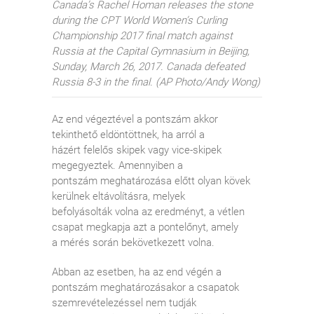
Canada’s Rachel Homan releases the stone
during the CPT World Women’s Curling
Championship 2017 final match against
Russia at the Capital Gymnasium in Beijing,
Sunday, March 26, 2017. Canada defeated
Russia 8-3 in the final. (AP Photo/Andy Wong)
Az end végeztével a pontszám akkor
tekinthető eldöntöttnek, ha arról a
házért felelős skipek vagy vice-skipek
megegyeztek. Amennyiben a
pontszám meghatározása előtt olyan kövek
kerülnek eltávolításra, melyek
befolyásolták volna az eredményt, a vétlen
csapat megkapja azt a pontelőnyt, amely
a mérés során bekövetkezett volna.
Abban az esetben, ha az end végén a
pontszám meghatározásakor a csapatok
szemrevételezéssel nem tudják