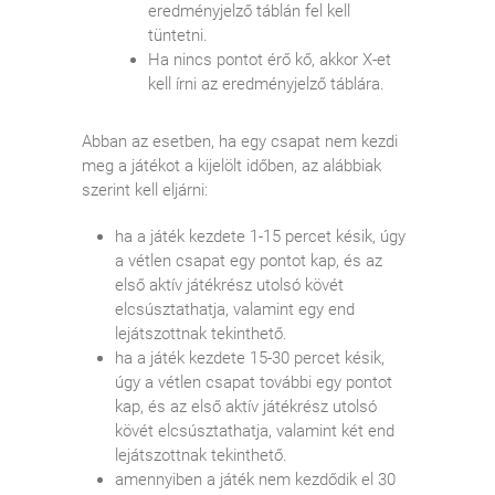
eredményjelző táblán fel kell
tüntetni.
Ha nincs pontot érő kő, akkor X-et
kell írni az eredményjelző táblára.
Abban az esetben, ha egy csapat nem kezdi
meg a játékot a kijelölt időben, az alábbiak
szerint kell eljárni:
ha a játék kezdete 1-15 percet késik, úgy
a vétlen csapat egy pontot kap, és az
első aktív játékrész utolsó kövét
elcsúsztathatja, valamint egy end
lejátszottnak tekinthető.
ha a játék kezdete 15-30 percet késik,
úgy a vétlen csapat további egy pontot
kap, és az első aktív játékrész utolsó
kövét elcsúsztathatja, valamint két end
lejátszottnak tekinthető.
amennyiben a játék nem kezdődik el 30