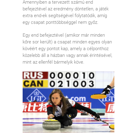
Amennyiben a tervezett számú end
befejeztével az eredmény döntetlen, a játék
extra end-ek segítségével folytatódik, amíg
egy csapat ponttöbbséggel nem győz.
Egy end befejeztével (amikor már minden
kőre sor került) a csapat minden egyes olyan
kövéért egy pontot kap, amely a célponthoz
közelebb áll a házban vagy annak érintésével,
mint az ellenfél bármelyik köve.