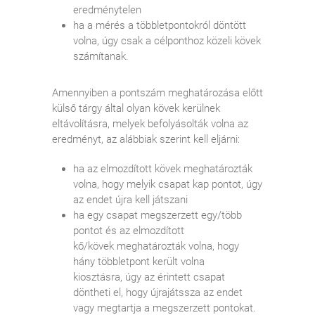
eredménytelen
ha a mérés a többletpontokról döntött
volna, úgy csak a célponthoz közeli kövek
számítanak.
Amennyiben a pontszám meghatározása előtt
külső tárgy által olyan kövek kerülnek
eltávolításra, melyek befolyásolták volna az
eredményt, az alábbiak szerint kell eljárni:
ha az elmozdított kövek meghatározták
volna, hogy melyik csapat kap pontot, úgy
az endet újra kell játszani
ha egy csapat megszerzett egy/több
pontot és az elmozdított
kő/kövek meghatározták volna, hogy
hány többletpont került volna
kiosztásra, úgy az érintett csapat
döntheti el, hogy újrajátssza az endet
vagy megtartja a megszerzett pontokat.