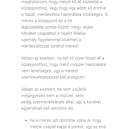
meghatározni, hogy melyik kő áll közelebb a
középponthoz, vagy hogy egy adott kő érinti-e
a házat, mérőeszköz használata szükséges. A
mérés a középpont és a kő
legközelebbi pontja között megy végbe.
Mindkét csapatból a házért felelős
személy figyelemmel kísérheti a
mérőeszközzel történő mérést.
Abban az esetben, ha két kő olyan közel áll a
középponthoz, hogy mérő műszer használata
nem lehetséges, úgy a mérést
szemrevételezéssel kell elvégezni.
Abban az esetben, ha nem születik
megegyezés sem a műszer, sem
pedig szemrevételezés által, úgy a köveket
egyenlőnek kell tekinteni, és:
ha a mérés azt döntötte volna el, hogy
melyik csapat kapja a pontot, úgy az end