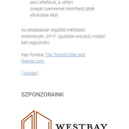
perc elteltével, a vétlen
csapat nyertesnek tekinthető játék
elkobzása által.
Az elkobzással végződő mérkőzés
eredményét „GY-V” (győztes-vesztes) módon
kell regisztrálni.
Kép forrása:
The Toronto Star and
thestar.com
[ Vissza ]
SZPONZORAINK