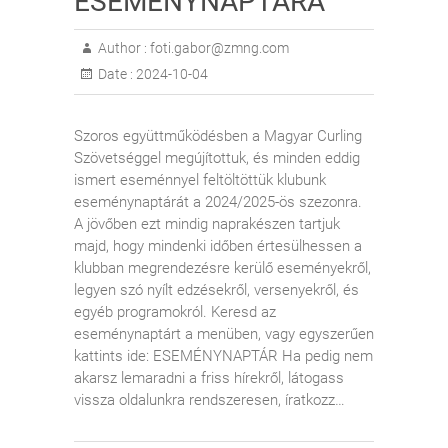
ESEMÉNYNAPTÁRA
Author :
foti.gabor@zmng.com
Date :
2024-10-04
Szoros együttműködésben a Magyar Curling
Szövetséggel megújítottuk, és minden eddig
ismert eseménnyel feltöltöttük klubunk
eseménynaptárát a 2024/2025-ös szezonra.
A jövőben ezt mindig naprakészen tartjuk
majd, hogy mindenki időben értesülhessen a
klubban megrendezésre kerülő eseményekről,
legyen szó nyílt edzésekről, versenyekről, és
egyéb programokról. Keresd az
eseménynaptárt a menüben, vagy egyszerűen
kattints ide: ESEMÉNYNAPTÁR Ha pedig nem
akarsz lemaradni a friss hírekről, látogass
vissza oldalunkra rendszeresen, íratkozz…