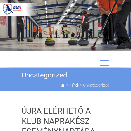
Skip
to
content
Uncategorized
>
Hírek
>
Uncategorized
ÚJRA ELÉRHETŐ A
KLUB NAPRAKÉSZ