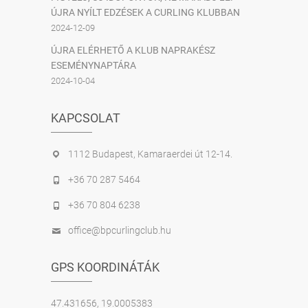
ÚJRA NYÍLT EDZÉSEK A CURLING KLUBBAN
2024-12-09
ÚJRA ELÉRHETŐ A KLUB NAPRAKÉSZ
ESEMÉNYNAPTÁRA
2024-10-04
KAPCSOLAT
1112 Budapest, Kamaraerdei út 12-14.
+36 70 287 5464
+36 70 804 6238
office@bpcurlingclub.hu
GPS KOORDINÁTÁK
47.431656, 19.0005383