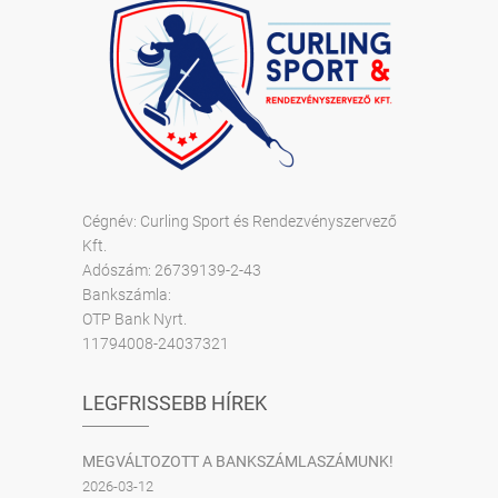
Cégnév: Curling Sport és Rendezvényszervező
Kft.
Adószám: 26739139-2-43
Bankszámla:
OTP Bank Nyrt.
11794008-24037321
LEGFRISSEBB HÍREK
MEGVÁLTOZOTT A BANKSZÁMLASZÁMUNK!
2026-03-12