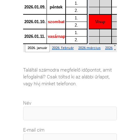
Találtál számodra megfelelő időpontot, amit
lefoglalnál? Csak töltsd ki az alábbi űrlapot,
vagy hívj minket telefonon.
Név
E-mail cím