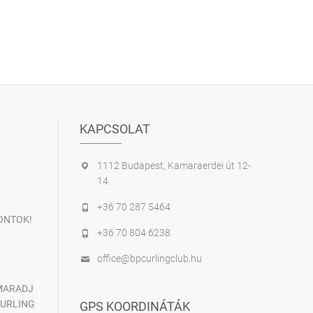
KAPCSOLAT
1112 Budapest, Kamaraerdei út 12-
14.
+36 70 287 5464
ONTOK!
+36 70 804 6238
office@bpcurlingclub.hu
 MARADJ
CURLING
GPS KOORDINÁTÁK