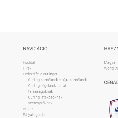
NAVIGÁCIÓ
HASZN
Főoldal
Magyar 
Hírek
World Cu
Fedezd fel a curlinget!
Curling kezdőknek és újrakezdőknek
CÉGA
Curling cégeknek, baráti
társaságoknak
Curling játékosoknak,
versenyzőknek
Áraink
Pályafoglalás