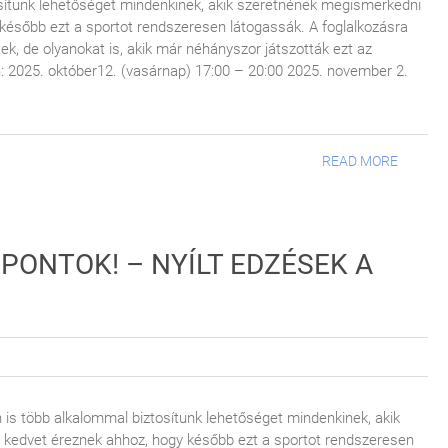
sítunk lehetőséget mindenkinek, akik szeretnének megismerkedni
y később ezt a sportot rendszeresen látogassák. A foglalkozásra
k, de olyanokat is, akik már néhányszor játszották ezt az
n: 2025. október12. (vasárnap) 17:00 – 20:00 2025. november 2.
READ MORE
PONTOK! – NYÍLT EDZÉSEK A
n is több alkalommal biztosítunk lehetőséget mindenkinek, akik
g kedvet éreznek ahhoz, hogy később ezt a sportot rendszeresen