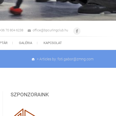
 +36 70 804 6238
office@bpcurlingclub.hu
Facebook
PTÁR
GALÉRIA
KAPCSOLAT
>
Articles by: foti.gabor@zmng.com
SZPONZORAINK