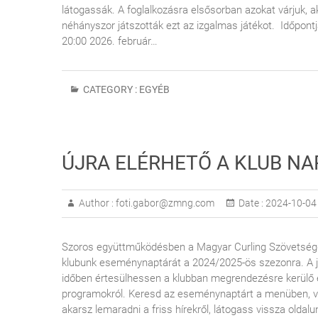
látogassák. A foglalkozásra elsősorban azokat várjuk, a
néhányszor játszották ezt az izgalmas játékot. Időpontj
20:00 2026. február…
CATEGORY :
EGYÉB
ÚJRA ELÉRHETŐ A KLUB N
Author :
foti.gabor@zmng.com
Date :
2024-10-04
Szoros együttműködésben a Magyar Curling Szövetségge
klubunk eseménynaptárát a 2024/2025-ös szezonra. A j
időben értesülhessen a klubban megrendezésre kerülő e
programokról. Keresd az eseménynaptárt a menüben,
akarsz lemaradni a friss hírekről, látogass vissza oldal