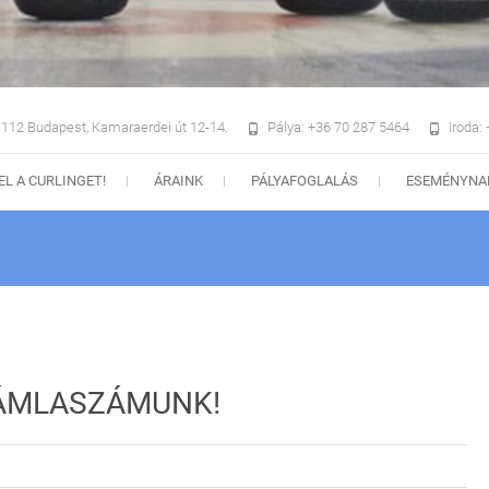
112 Budapest, Kamaraerdei út 12-14.
Pálya: +36 70 287 5464
Iroda:
EL A CURLINGET!
ÁRAINK
PÁLYAFOGLALÁS
ESEMÉNYNA
ÁMLASZÁMUNK!