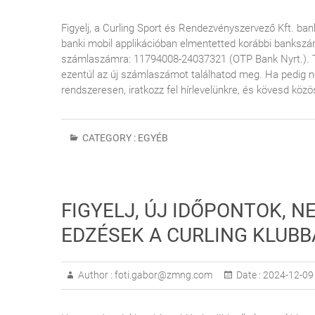
Figyelj, a Curling Sport és Rendezvényszervező Kft. 
banki mobil applikációban elmentetted korábbi banksz
számlaszámra: 11794008-24037321 (OTP Bank Nyrt.). Ter
ezentúl az új számlaszámot találhatod meg. Ha pedig ne
rendszeresen, iratkozz fel hírlevelünkre, és kövesd közö
CATEGORY :
EGYÉB
FIGYELJ, ÚJ IDŐPONTOK, NE
EDZÉSEK A CURLING KLUB
Author :
foti.gabor@zmng.com
Date :
2024-12-09