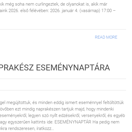
kik még soha nem curlingeztek, de olyanokat is, akik már
aink 2026. első félévében: 2026. január 4. (vasárnap) 17:00 –
READ MORE
APRAKÉSZ ESEMÉNYNAPTÁRA
l megújítottuk, és minden eddig ismert eseménnyel feltöltöttük
övőben ezt mindig naprakészen tartjuk majd, hogy mindenki
seményekről, legyen szó nyílt edzésekről, versenyekről, és egyéb
 vagy egyszerűen kattints ide: ESEMÉNYNAPTÁR Ha pedig nem
unkra rendszeresen, íratkozz…