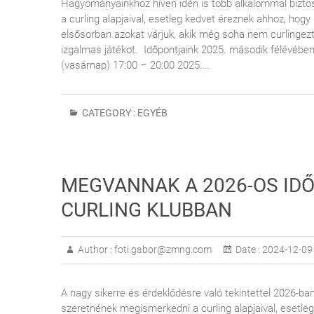
Hagyományainkhoz híven idén is több alkalommal bizto
a curling alapjaival, esetleg kedvet éreznek ahhoz, hog
elsősorban azokat várjuk, akik még soha nem curlingezte
izgalmas játékot. Időpontjaink 2025. második félévébe
(vasárnap) 17:00 – 20:00 2025.…
CATEGORY :
EGYÉB
MEGVANNAK A 2026-OS IDŐ
CURLING KLUBBAN
Author :
foti.gabor@zmng.com
Date :
2024-12-09
A nagy sikerre és érdeklődésre való tekintettel 2026-ba
szeretnének megismerkedni a curling alapjaival, esetle