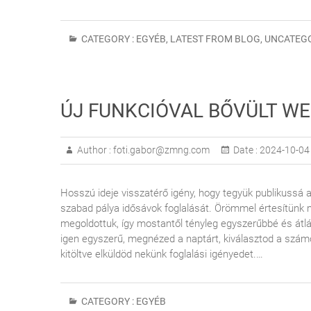
CATEGORY :
EGYÉB
,
LATEST FROM BLOG
,
UNCATEG
ÚJ FUNKCIÓVAL BŐVÜLT W
Author :
foti.gabor@zmng.com
Date :
2024-10-04
Hosszú ideje visszatérő igény, hogy tegyük publikussá 
szabad pálya idősávok foglalását. Örömmel értesítünk m
megoldottuk, így mostantől tényleg egyszerűbbé és átlá
igen egyszerű, megnézed a naptárt, kiválasztod a számo
kitöltve elküldöd nekünk foglalási igényedet.…
CATEGORY :
EGYÉB