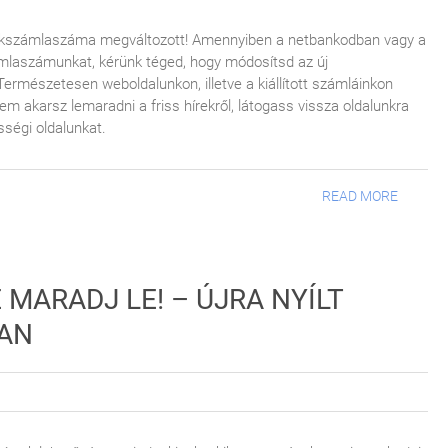
bankszámlaszáma megváltozott! Amennyiben a netbankodban vagy a
ámlaszámunkat, kérünk téged, hogy módosítsd az új
mészetesen weboldalunkon, illetve a kiállított számláinkon
m akarsz lemaradni a friss hírekről, látogass vissza oldalunkra
sségi oldalunkat.
READ MORE
 MARADJ LE! – ÚJRA NYÍLT
BAN