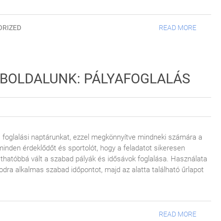
ORIZED
READ MORE
EBOLDALUNK: PÁLYAFOGLALÁS
a foglalási naptárunkat, ezzel megkönnyítve mindneki számára a
inden érdeklődőt és sportolót, hogy a feladatot sikeresen
thatóbbá vált a szabad pályák és idősávok foglalása. Használata
dra alkalmas szabad időpontot, majd az alatta található űrlapot
READ MORE