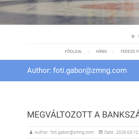
1
FŐOLDAL
HÍREK
FEDEZD F
Author:
foti.gabor@zmng.com
MEGVÁLTOZOTT A BANKSZ
Author :
foti.gabor@zmng.com
Date :
2026-03-12